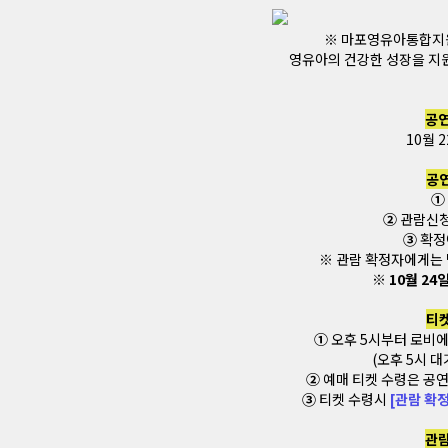
※ 마포영유아통합지
영유아의 건강한 성장을 지원
공연
10월 2
공
①
②
관람신청
③
확정
※ 관람 확정자에게는 
※ 10월 24
티
①
오후 5시부터 로비
(오후 5시 대
②
예매 티켓 수령은 공연
③
티켓 수령시
[관람 확
관람