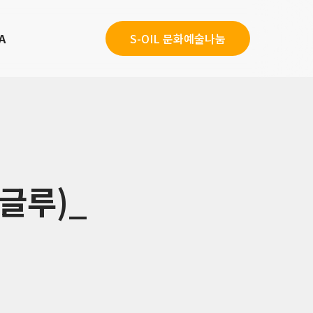
A
S-OIL 문화예술나눔
(글루)_