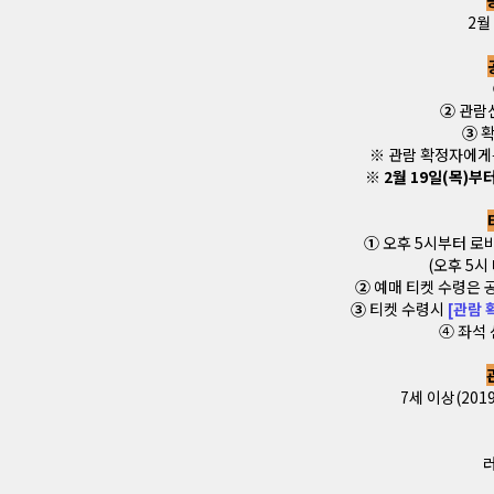
2월 
②
관람신
③
확
※ 관람 확정자에게
※ 2월 19일(목)
①
오후 5시부터 로
(오후 5시
②
예매 티켓 수령은 
③
티켓 수령시
[관람 
④ 좌석
7세 이상(201
러