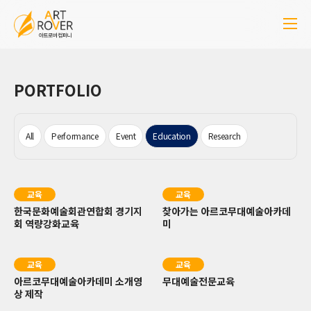
PORTFOLIO
All
Performance
Event
Education
Research
교육
교육
한국문화예술회관연합회 경기지
찾아가는 아르코무대예술아카데
회 역량강화교육
미
교육
교육
아르코무대예술아카데미 소개영
무대예술전문교육
상 제작